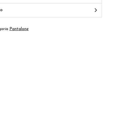
io
oria
Pantalone