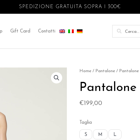
SPEDIZIONE GRATUITA SOPRA I 300€
p
Gift Card
Contatti
Home
/
Pantalone
/ Pantalone
Pantalone
€
199,00
Taglia
S
M
L