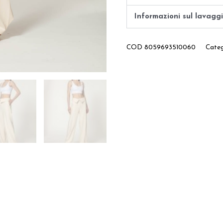
Informazioni sul lavagg
COD
8059693510060
Categ