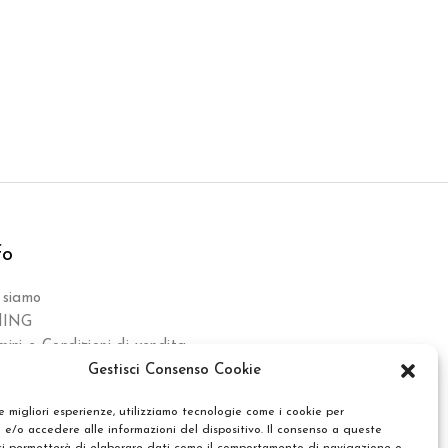
fo
 siamo
ylING
mini e Condizioni di vendita
Gestisci Consenso Cookie
le migliori esperienze, utilizziamo tecnologie come i cookie per
e/o accedere alle informazioni del dispositivo. Il consenso a queste