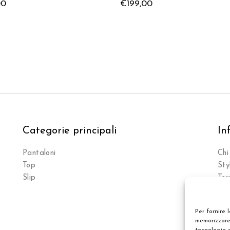
00
€
199,00
Categorie principali
In
Pantaloni
Chi
Top
St
Slip
Ter
Per fornire 
memorizzare 